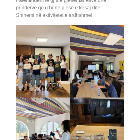
Faleminderit të gjithë pjesëmarrësve dhe
prindërve që u bënë pjesë e kësaj dite.
Shihemi në aktivitetet e ardhshme!