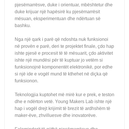
pjesëmarrësve, duke i orientuar, mbështetur dhe
duke krijuar një hapësirë ku pjesëmarrësit
mësuan, eksperimentuan dhe ndërtuan së
bashku.
Nga një qark i parë që ndoshta nuk funksionoi
në provën e parë, deri te projektet finale, çdo hap
ishte pjesë e procesit të të mësuarit, çdo aktivitet
ishte një mundësi për të kuptuar jo vetëm si
funksionojnë komponentët elektronikë, por edhe
si një ide e vogël mund të kthehet në diçka që
funksionon.
Teknologjia kuptohet më mirë kur e prek, e teston
dhe e ndërton vetë. Young Makers Lab ishte një
hap i vogël drejt krijimit të brezit të ardhshëm të
maker-ëve, zhvilluesve dhe inovatorëve.