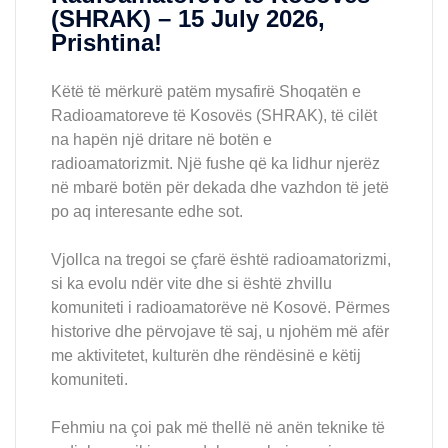
(SHRAK) – 15 July 2026,
Prishtina!
Këtë të mërkurë patëm mysafirë Shoqatën e
Radioamatoreve të Kosovës (SHRAK), të cilët
na hapën një dritare në botën e
radioamatorizmit. Një fushe që ka lidhur njerëz
në mbarë botën për dekada dhe vazhdon të jetë
po aq interesante edhe sot.
Vjollca na tregoi se çfarë është radioamatorizmi,
si ka evolu ndër vite dhe si është zhvillu
komuniteti i radioamatorëve në Kosovë. Përmes
historive dhe përvojave të saj, u njohëm më afër
me aktivitetet, kulturën dhe rëndësinë e këtij
komuniteti.
Fehmiu na çoi pak më thellë në anën teknike të