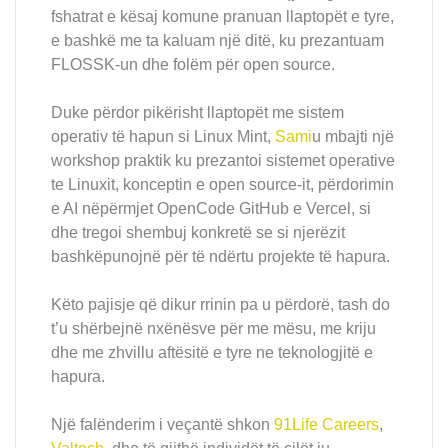
fshatrat e kësaj komune pranuan llaptopët e tyre,
e bashkë me ta kaluam një ditë, ku prezantuam
FLOSSK-un dhe folëm për open source.
Duke përdor pikërisht llaptopët me sistem
operativ të hapun si Linux Mint,
Sami
u mbajti një
workshop praktik ku prezantoi sistemet operative
te Linuxit, konceptin e open source-it, përdorimin
e AI nëpërmjet OpenCode GitHub e Vercel, si
dhe tregoi shembuj konkretë se si njerëzit
bashkëpunojnë për të ndërtu projekte të hapura.
Këto pajisje që dikur rrinin pa u përdorë, tash do
t’u shërbejnë nxënësve për me mësu, me kriju
dhe me zhvillu aftësitë e tyre ne teknologjitë e
hapura.
Një falënderim i veçantë shkon
91Life Careers
,