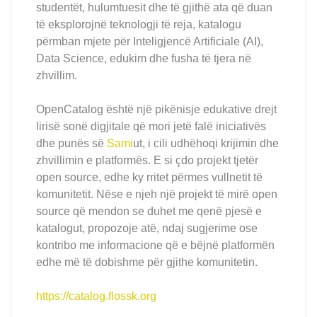
studentët, hulumtuesit dhe të gjithë ata që duan
të eksplorojnë teknologji të reja, katalogu
përmban mjete për Inteligjencë Artificiale (AI),
Data Science, edukim dhe fusha të tjera në
zhvillim.
OpenCatalog është një pikënisje edukative drejt
lirisë sonë digjitale që mori jetë falë iniciativës
dhe punës së
Sami
ut, i cili udhëhoqi krijimin dhe
zhvillimin e platformës. E si çdo projekt tjetër
open source, edhe ky rritet përmes vullnetit të
komunitetit. Nëse e njeh një projekt të mirë open
source që mendon se duhet me qenë pjesë e
katalogut, propozoje atë, ndaj sugjerime ose
kontribo me informacione që e bëjnë platformën
edhe më të dobishme për gjithe komunitetin.
https://catalog.flossk.org