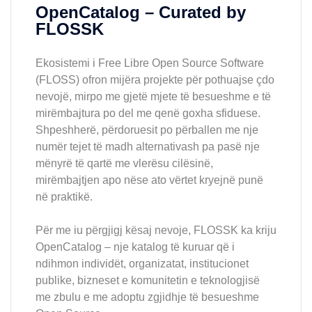
OpenCatalog – Curated by
FLOSSK
Ekosistemi i Free Libre Open Source Software
(FLOSS) ofron mijëra projekte për pothuajse çdo
nevojë, mirpo me gjetë mjete të besueshme e të
mirëmbajtura po del me qenë goxha sfiduese.
Shpeshherë, përdoruesit po përballen me nje
numër tejet të madh alternativash pa pasë nje
mënyrë të qartë me vlerësu cilësinë,
mirëmbajtjen apo nëse ato vërtet kryejnë punë
në praktikë.
Për me iu përgjigj kësaj nevoje, FLOSSK ka kriju
OpenCatalog – nje katalog të kuruar që i
ndihmon individët, organizatat, institucionet
publike, bizneset e komunitetin e teknologjisë
me zbulu e me adoptu zgjidhje të besueshme