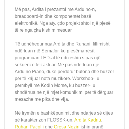
Më pas, Ardita i prezantoi me Arduino-n,
breadboard-in dhe komponentët bazë
elektronikë. Nga aty, çdo projekt shtoi një pjesë
të re nga çka kishim mësuar.
Të udhëhequr nga Ardita dhe Ruhani, fillimisht
ndërtuan një Semafor, ku pjesëmarrësit
programuan LED-at të ndizeshin sipas një
sekuence të caktuar. Më pas ndërtuan një
Arduino Piano, duke përdorur butona dhe buzzer
për të krijuar nota muzikore. Workshop-i u
përmbyll me Kodin Morse, ku buzzer-i u
shndërrua në një mjet komunikimi për të dërguar
mesazhe me pika dhe vija.
Në frymën e bashkëpunimit dhe ndarjes së dijes
që karakterizon FLOSSK-un,
Ardita Kadriu
,
Ruhan Pacolli
dhe
Gresa Neziri
ishin pranë