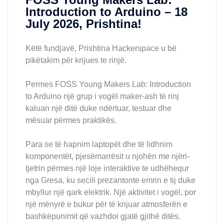
Introduction to Arduino – 18
July 2026, Prishtina!
Këtë fundjavë, Prishtina Hackerspace u bë
pikëtakim për krijues te rinjë.
Permes FOSS Young Makers Lab: Introduction
to Arduino një grup i vogël maker-ash të rinj
kaluan një ditë duke ndërtuar, testuar dhe
mësuar përmes praktikës.
Para se të hapnim laptopët dhe të lidhnim
komponentët, pjesëmarrësit u njohën me njëri-
tjetrin përmes një loje interaktive te udhëhequr
nga Gresa, ku secili prezantonte emrin e tij duke
mbyllur një qark elektrik. Një aktivitet i vogël, por
një mënyrë e bukur për të krijuar atmosferën e
bashkëpunimit që vazhdoi gjatë gjithë ditës.