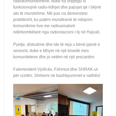
radiokomunikimeve, duke na shpjegu si
funksionojnë radio-lidhjet dhe pajisjet që i bëjnë
ato të mundshme. Më pas na demonstroi
praktikisht, ku patëm mundësinë të ndiqnim
komunikime live me radioamatorë
ndërkombëtarë nga radiostacioni i tij në Hajvali.
Pyetje, diskutime dhe ide të reja u bënë pjesë e
sesionit, duke e kthyer në një bisedë mes
komuniteteve dhe jo vetëm në një prezantim.
Faleminderit Vjollcës, Fehmiut dhe SHRAK-ut
për vizitën. Shihemi në bashkpunimet e radhës!