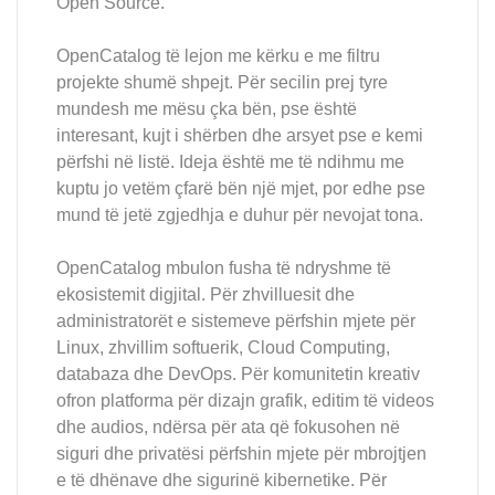
Open Source.
OpenCatalog të lejon me kërku e me filtru
projekte shumë shpejt. Për secilin prej tyre
mundesh me mësu çka bën, pse është
interesant, kujt i shërben dhe arsyet pse e kemi
përfshi në listë. Ideja është me të ndihmu me
kuptu jo vetëm çfarë bën një mjet, por edhe pse
mund të jetë zgjedhja e duhur për nevojat tona.
OpenCatalog mbulon fusha të ndryshme të
ekosistemit digjital. Për zhvilluesit dhe
administratorët e sistemeve përfshin mjete për
Linux, zhvillim softuerik, Cloud Computing,
databaza dhe DevOps. Për komunitetin kreativ
ofron platforma për dizajn grafik, editim të videos
dhe audios, ndërsa për ata që fokusohen në
siguri dhe privatësi përfshin mjete për mbrojtjen
e të dhënave dhe sigurinë kibernetike. Për