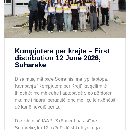
Kompjutera per krejte – First
distribution 12 June 2026,
Suhareke
Disa muaj më parë Sorra nisi me lyp llaptopa.
Kampanja “Kompjutera për Krejt” ka qëllim të
thjeshtë: me mbledhë llaptopa që s’po përdoren
ma, me i riparu, përgatitë, dhe me i çu te nxënësit
që kanë nevojë për ta.
Dje ishim në IAAP “Skënder Luarasi” në
Suharekë, ku 12 nxënës të shkëlqyer nga