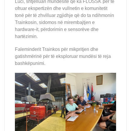
Luci, shtjelluan mundësite që ka FLOSSK per të
ofruar ekspertizën dhe vullnetin e komunitetit
tonë për të zhvilluar zgjidhje që do ta ndihmonin
Trainkosin, sidomos në mirembajtjen e
hardware-it, përdorimin e sensorëve dhe
hartëzimin.
Faleminderit Trainkos për mikpritjen dhe
gatishmërinë për të eksploruar mundësi të reja
bashkëpunimi.