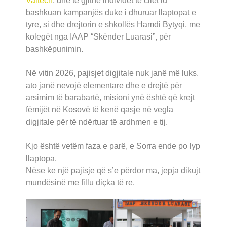
Valtech
, dhe të gjithë individët të cilët iu
bashkuan kampanjës duke i dhuruar llaptopat e
tyre, si dhe drejtorin e shkollës Hamdi Bytyqi, me
kolegët nga IAAP “Skënder Luarasi”, për
bashkëpunimin.
Në vitin 2026, pajisjet digjitale nuk janë më luks,
ato janë nevojë elementare dhe e drejtë për
arsimim të barabartë, misioni ynë është që krejt
fëmijët në Kosovë të kenë qasje në vegla
digjitale për të ndërtuar të ardhmen e tij.
Kjo është vetëm faza e parë, e Sorra ende po lyp
llaptopa.
Nëse ke një pajisje që s’e përdor ma, jepja dikujt
mundësinë me fillu diçka të re.