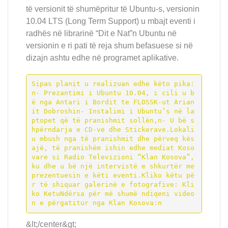
të versionit të shumëpritur të Ubuntu-s, versionin
10.04 LTS (Long Term Support) u mbajt eventi i
radhës në librarinë “Dit e Nat”n Ubuntu në
versionin e ri pati të reja shum befasuese si në
dizajn ashtu edhe në programet aplikative.
Sipas planit u realizuan edhe këto pika:
n- Prezantimi i Ubuntu 10.04, i cili u b
ë nga Antari i Bordit te FLOSSK-ut Arian
it Dobroshin- Instalimi i Ubuntu’s në la
ptopet që të pranishmit sollën,n- U bë s
hpërndarja e CD-ve dhe Stickerave.Lokali 
u mbush nga të pranishmit dhe përveq kës
ajë, të pranishëm ishin edhe mediat Koso
vare si Radio Televizioni “Klan Kosova”, 
ku dhe u bë një intervistë e shkurtër me 
prezentuesin e këti eventi.Kliko këtu pë
r të shiquar galerinë e fotografive: Kli
ko KetuNdërsa për më shumë ndiqeni video
n e përgatitur nga Klan Kosova:n
&lt;/center&gt;