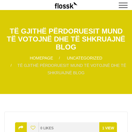
TË GJITHË PËRDORUESIT MUND
TË VOTOJNË DHE TË SHKRUAJNË
BLOG
HOMEPAGE
UNCATEGORIZED
TË GJITHË PËRDORUESIT MUND TË VOTOJNË DHE TË
SHKRUAJNË BLOG
0
LIKES
1
VIEW