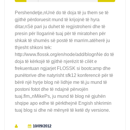
Pershendetje,nUnë do të doja të ju them se të
gjithë përdoruesit mund të krijojnë të hyra
ditar,nSë pari ju duhet të regjistroheni dhe të
presin për llogarinë tuaj për të miratohen për
shkak të shumës së postë të marrim.atëherë ju
thjesht shkoni tek:
http://www.flossk.org/en/node/add/blognNe do të
doja të kërkojë të gjithë njerëzit të cilët e
frekuentuan ngjarjet FLOSSK si bootcamp dhe
punëtorive dhe natyrisht sfk12 konferencë për të
bërë një hyrje blog në lidhje me të,ju mund të
postoni fotot dhe të ndajnë përvojën
tuaj.flm,,nMikePs, ju mund të blog në gjuhën
shqipe apo edhe të përkthejnë Engish shkrimin
tuaj blog si dhe në mënyrë të ketë dy versione.
10/09/2012