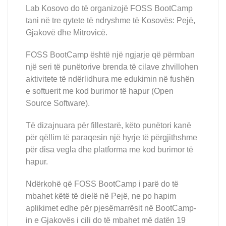
Lab Kosovo do të organizojë FOSS BootCamp
tani në tre qytete të ndryshme të Kosovës: Pejë,
Gjakovë dhe Mitrovicë.
FOSS BootCamp është një ngjarje që përmban
një seri të punëtorive brenda të cilave zhvillohen
aktivitete të ndërlidhura me edukimin në fushën
e softuerit me kod burimor të hapur (Open
Source Software).
Të dizajnuara për fillestarë, këto punëtori kanë
për qëllim të paraqesin një hyrje të përgjithshme
për disa vegla dhe platforma me kod burimor të
hapur.
Ndërkohë që FOSS BootCamp i parë do të
mbahet këtë të dielë në Pejë, ne po hapim
aplikimet edhe për pjesëmarrësit në BootCamp-
in e Gjakovës i cili do të mbahet më datën 19