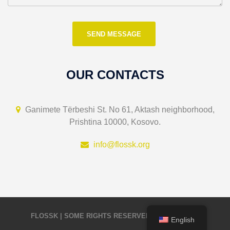
OUR CONTACTS
Ganimete Tërbeshi St. No 61, Aktash neighborhood,
Prishtina 10000, Kosovo.
info@flossk.org
FLOSSK | SOME RIGHTS RESERVED | CC BY-SA 4.0
English