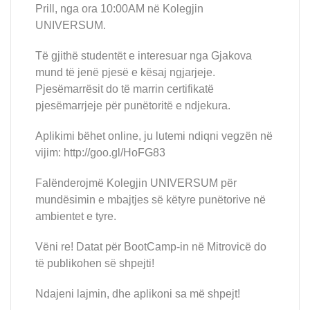
Prill, nga ora 10:00AM në Kolegjin
UNIVERSUM.
Të gjithë studentët e interesuar nga Gjakova
mund të jenë pjesë e kësaj ngjarjeje.
Pjesëmarrësit do të marrin certifikatë
pjesëmarrjeje për punëtoritë e ndjekura.
Aplikimi bëhet online, ju lutemi ndiqni vegzën në
vijim: http://goo.gl/HoFG83
Falënderojmë Kolegjin UNIVERSUM për
mundësimin e mbajtjes së këtyre punëtorive në
ambientet e tyre.
Vëni re! Datat për BootCamp-in në Mitrovicë do
të publikohen së shpejti!
Ndajeni lajmin, dhe aplikoni sa më shpejt!