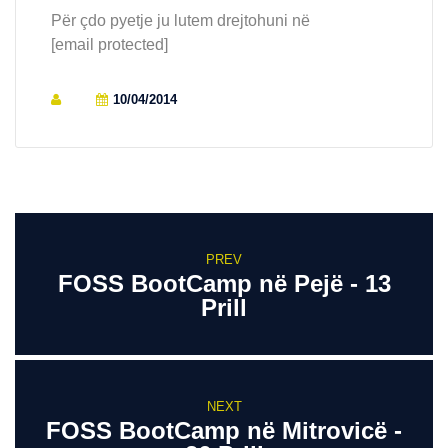
Për çdo pyetje ju lutem drejtohuni në
[email protected]
10/04/2014
PREV
FOSS BootCamp në Pejë - 13
Prill
NEXT
FOSS BootCamp në Mitrovicë -