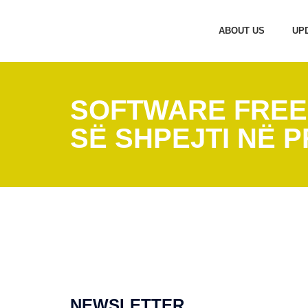
ABOUT US
UP
SOFTWARE FREE
SË SHPEJTI NË P
NEWSLETTER