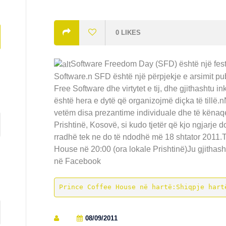
0
LIKES
Software Freedom Day (SFD) është një fest
Software.n SFD është një përpjekje e arsimit publ
Free Software dhe virtytet e tij, dhe gjithashtu in
është hera e dytë që organizojmë diçka të tillë.n
vetëm disa prezantime individuale dhe të kënaq
Prishtinë, Kosovë, si kudo tjetër që kjo ngjarje d
rradhë tek ne do të ndodhë më 18 shtator 2011.
House në 20:00 (ora lokale Prishtinë)Ju gjithash
në Facebook
Prince Coffee House në hartë:Shiqpje hart
08/09/2011