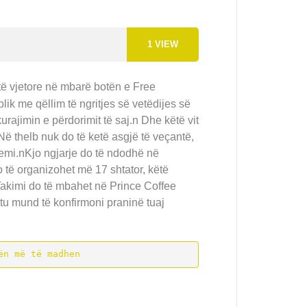
1
VIEW
ë vjetore në mbarë botën e Free
ik me qëllim të ngritjes së vetëdijes së
kurajimin e përdorimit të saj.n Dhe këtë vit
Në thelb nuk do të ketë asgjë të veçantë,
emi.nKjo ngjarje do të ndodhë në
o të organizohet më 17 shtator, këtë
Takimi do të mbahet në Prince Coffee
tu mund të konfirmoni praninë tuaj
ën më të madhen