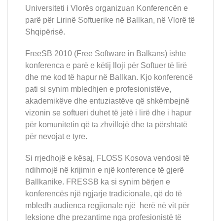
Universiteti i Vlorës organizuan Konferencën e
parë për Lirinë Softuerike në Ballkan, në Vlorë të
Shqipërisë.
FreeSB 2010 (Free Software in Balkans) ishte
konferenca e parë e këtij lloji për Softuer të lirë
dhe me kod të hapur në Ballkan. Kjo konferencë
pati si synim mbledhjen e profesionistëve,
akademikëve dhe entuziastëve që shkëmbejnë
vizonin se softueri duhet të jetë i lirë dhe i hapur
për komunitetin që ta zhvillojë dhe ta përshtatë
për nevojat e tyre.
Si rrjedhojë e kësaj, FLOSS Kosova vendosi të
ndihmojë në krijimin e një konference të gjerë
Ballkanike. FRESSB ka si synim bërjen e
konferencës një ngjarje tradicionale, që do të
mbledh audienca regjionale një herë në vit për
leksione dhe prezantime nga profesionistë të