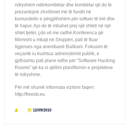
ndryshëm ndërkombëtar dhe kombëtar që do të
prezantojnë zhvillimet më të fundit në
komunitetin e përgjithshëm për softuer të lirë dhe
të hapur. Ajo do të mbahet prej një shteti në një
shtet tjetër, çdo vit me radhë.Konferenca që
fillimisht u mbajt në Shqipëri, pati të ftuar
ligjerues nga anembanë Ballkani. Fokusim të
veçantë iu kushtua administrimit publik, e
gjithashtu pati plane edhe për “Software Hacking
Rooms” që ka si qëllim planifikimin e projekteve
të ndryshme.
Për më shumë informata vizitoni faqen:
http://freesb.eu
12/09/2010