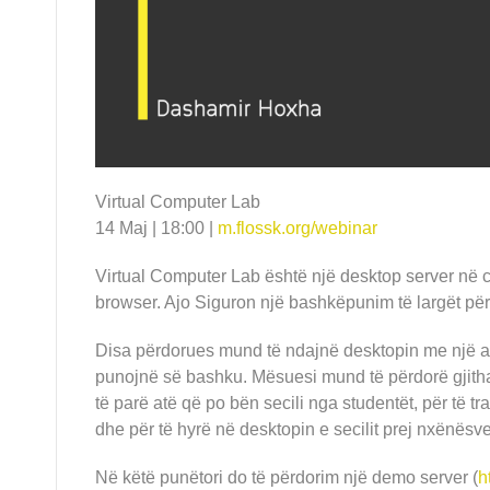
Virtual Computer Lab
14 Maj | 18:00 |
m.flossk.org/webinar
Virtual Computer Lab është një desktop server në cl
browser. Ajo Siguron një bashkëpunim të largët për
Disa përdorues mund të ndajnë desktopin me një a
punojnë së bashku. Mësuesi mund të përdorë gji
të parë atë që po bën secili nga studentët, për të tra
dhe për të hyrë në desktopin e secilit prej nxënësve
Në këtë punëtori do të përdorim një demo server (
h