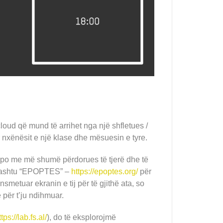
oud që mund të arrihet nga një shfletues /
 nxënësit e një klase dhe mësuesin e tyre.
po me më shumë përdorues të tjerë dhe të
thashtu “EPOPTES” –
https://epoptes.org/
për
nsmetuar ekranin e tij për të gjithë ata, so
 për t’ju ndihmuar.
ttps://lab.fs.al/
), do të eksplorojmë