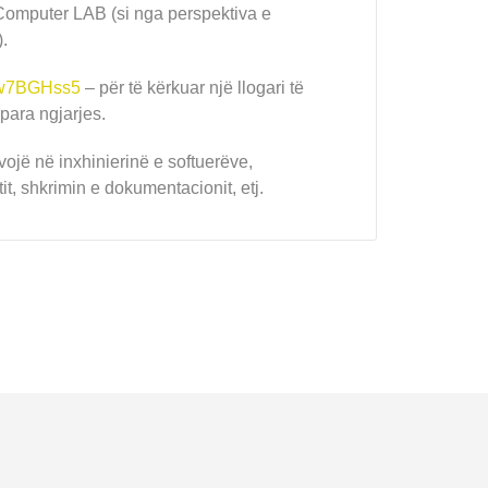
Computer LAB (si nga perspektiva e
.
2dw7BGHss5
– për të kërkuar një llogari të
para ngjarjes.
ojë në inxhinierinë e softuerëve,
it, shkrimin e dokumentacionit, etj.