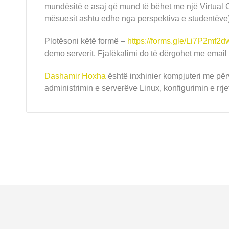
mundësitë e asaj që mund të bëhet me një Virtual 
mësuesit ashtu edhe nga perspektiva e studentëve)
Plotësoni këtë formë –
https://forms.gle/Li7P2mf
demo serverit. Fjalëkalimi do të dërgohet me email 
Dashamir Hoxha
është inxhinier kompjuteri me përv
administrimin e serverëve Linux, konfigurimin e rrjet