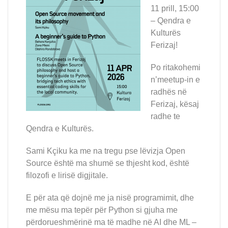
11 prill, 15:00
– Qendra e
Kulturës
Ferizaj!
Po ritakohemi
n’meetup-in e
radhës në
Ferizaj, kësaj
radhe te
Qendra e Kulturës.
Sami Kçiku ka me na tregu pse lëvizja Open
Source është ma shumë se thjesht kod, është
filozofi e lirisë digjitale.
E për ata që dojnë me ja nisë programimit, dhe
me mësu ma tepër për Python si gjuha me
përdorueshmërinë ma të madhe në AI dhe ML –