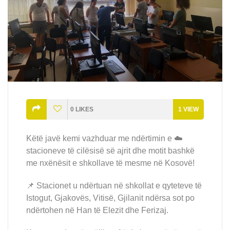
0
LIKES
1
VIEW
Këtë javë kemi vazhduar me ndërtimin e ☁️
stacioneve të cilësisë së ajrit dhe motit bashkë
me nxënësit e shkollave të mesme në Kosovë!
📌 Stacionet u ndërtuan në shkollat e qyteteve të
Istogut, Gjakovës, Vitisë, Gjilanit ndërsa sot po
ndërtohen në Han të Elezit dhe Ferizaj.