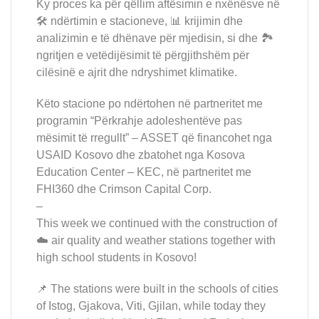
Ky proces ka për qëllim aftësimin e nxënësve në
🛠️ ndërtimin e stacioneve, 📊 krijimin dhe
analizimin e të dhënave për mjedisin, si dhe 🏞️
ngritjen e vetëdijësimit të përgjithshëm për
cilësinë e ajrit dhe ndryshimet klimatike.
Këto stacione po ndërtohen në partneritet me
programin “Përkrahje adoleshentëve pas
mësimit të rregullt” – ASSET që financohet nga
USAID Kosovo dhe zbatohet nga Kosova
Education Center – KEC, në partneritet me
FHI360 dhe Crimson Capital Corp.
–
This week we continued with the construction of
☁️ air quality and weather stations together with
high school students in Kosovo!
📌 The stations were built in the schools of cities
of Istog, Gjakova, Viti, Gjilan, while today they